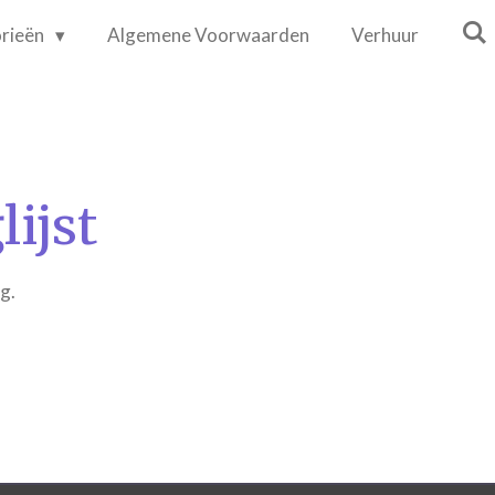
rieën
Algemene Voorwaarden
Verhuur
lijst
eg.