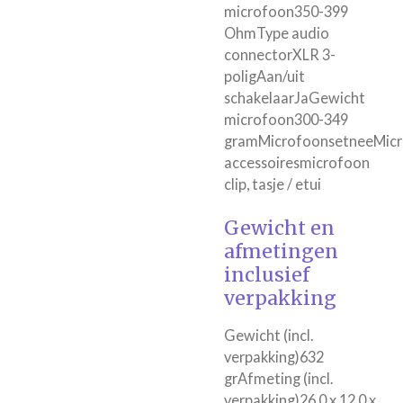
microfoon350-399
OhmType audio
connectorXLR 3-
poligAan/uit
schakelaarJaGewicht
microfoon300-349
gramMicrofoonsetneeMic
accessoiresmicrofoon
clip, tasje / etui
Gewicht en
afmetingen
inclusief
verpakking
Gewicht
(incl.
verpakking)
632
grAfmeting
(incl.
verpakking)
26,0 x 12,0 x