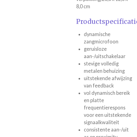
8,0 cm
Productspecificati
dynamische
zangmicrofoon
geruisloze
aan-/uitschakelaar
stevige volledig
metalen behuizing
uitstekende afwijzing
van feedback
vol dynamisch bereik
en platte
frequentierespons
voor een uitstekende
signaalkwaliteit
consistente aan-/uit
as en proximity