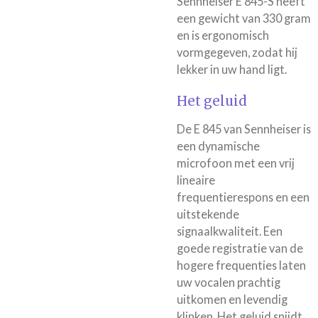
Sennheiser E 845-S heeft
een gewicht van 330 gram
en is ergonomisch
vormgegeven, zodat hij
lekker in uw hand ligt.
Het geluid
De E 845 van Sennheiser is
een dynamische
microfoon met een vrij
lineaire
frequentierespons en een
uitstekende
signaalkwaliteit. Een
goede registratie van de
hogere frequenties laten
uw vocalen prachtig
uitkomen en levendig
klinken. Het geluid snijdt