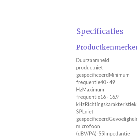
Specificaties
Productkenmerke
Duurzaamheid
productniet
gespecificeerdMinimum
frequentie40 - 49
HzMaximum
frequentie16 - 16.9
kHzRichtingskarakteristie
SPLniet
gespecificeerdGevoelighei
microfoon
(dBV/PA)-55Impedantie