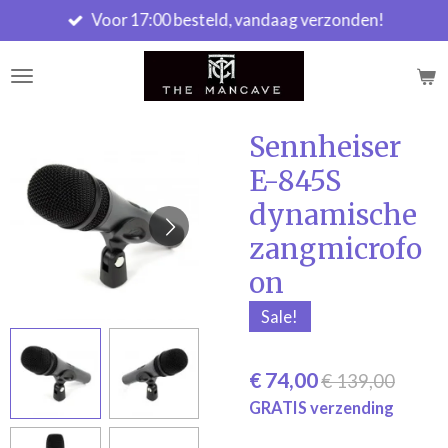
Voor 17:00 besteld, vandaag verzonden!
Ga
direct
naar
de
hoofdinhoud
Sennheiser
E-845S
dynamische
zangmicrofo
on
Sale!
€ 74,00
€ 139,00
GRATIS verzending