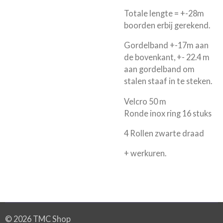
Totale lengte = +-28m
boorden erbij gerekend.
Gordelband +-17m aan
de bovenkant, +- 22.4 m
aan gordelband om
stalen staaf in te steken.
Velcro 50 m
Ronde inox ring 16 stuks
4 Rollen zwarte draad
+ werkuren.
© 2026 TMC Shop